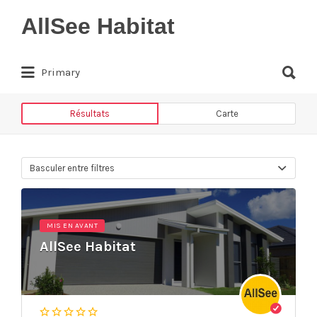
Rechercher:
AllSee Habitat
Rechercher:
Annuaire des entreprises du bâtiment
Primary
et de l'habitat
Résultats
Carte
Basculer entre filtres
MIS EN AVANT
AllSee Habitat