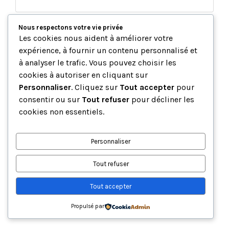
Nous respectons votre vie privée
Les cookies nous aident à améliorer votre
Afficher plus de résultats
expérience, à fournir un contenu personnalisé et
à analyser le trafic. Vous pouvez choisir les
cookies à autoriser en cliquant sur
Personnaliser
. Cliquez sur
Tout accepter
pour
Copyright AllSee Habitat © 2026. Tous droits réservés
consentir ou sur
Tout refuser
pour décliner les
cookies non essentiels.
Personnaliser
Tout refuser
Tout accepter
Propulsé par